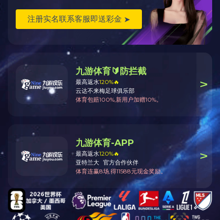
60482.1
化、信息化系
与采购联合会
藏车32辆，
盖。
九游（中
站网站入口董
提质增效的要
了一条内部协
业链的高度，
进全省一体化
业高质量发展
九游（中
终秉持“关爱