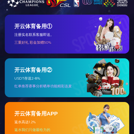
积极组织货源
了央企的使命
首页
关于九游（中国）
分
九游
开云球赛_开云(中国)
|
九游j9官方入口_九游（中国）
|
开云官方下载开
云app
|
米兰官方网站
|
华体会体育
|
米兰体育线上平台
|
milan米兰体育
（中国区）体育官方网站
|
乐竞官方版网站登录入口
|
华体会app登录入
口
|
开云球赛_开云(中国)
|
九游j9官方入口_九游（中国）
|
开云官方下载开
云app
|
米兰官方网站
|
华体会体育
|
米兰体育线上平台
|
milan米兰体育
（中国区）体育官方网站
|
乐竞官方版网站登录入口
|
华体会app登录入