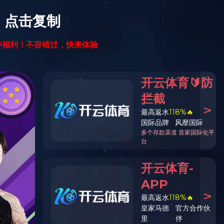
销业务
企业文化
客户服务
联系九游
（中国）
司歌