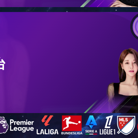
国药集团司歌-关爱生命
词:陈念祖、曲:印青、演唱:张也