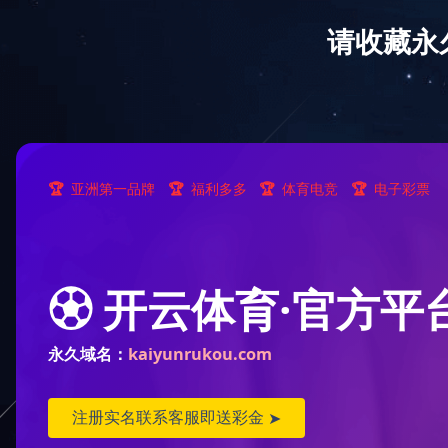
首页
>
企业文化
>
企业LOGO
企业LOG
企业LOGO