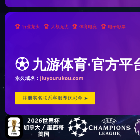
企业理念
九游官方站网站入口司歌