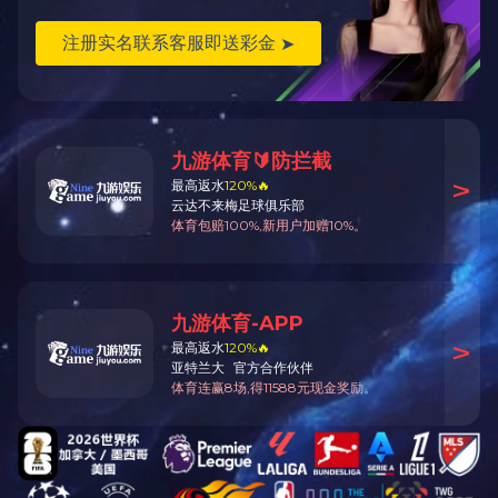
品种经营范围
九游官方站网
片、中成药、
与1500余
仓储能力：
全九游官方站
万多平方米。
完善的物流配
九游官方站网
实现全省11
良好的售后服
及时处理客户