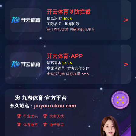
务，客户包含
商业分销
院销售团队，
好的行业声誉
终端直销
医疗器械
创新业务
电子商务
九游（中国）的优
增值服务
现代物流
分子九游官方
九游官方站网
立了分子九游