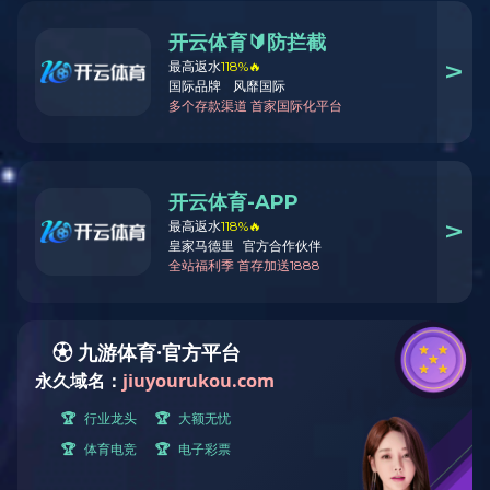
通知公告
九游官方站网站入口
经营动态
培训动态