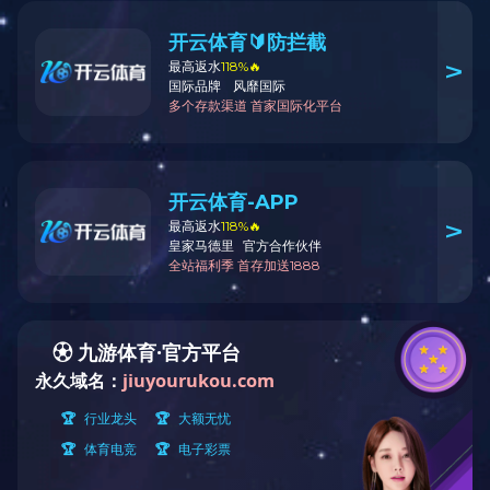
通知公告
评选时间：2
九游官方站网站入口
九游官方
维修保养项目
经营动态
一、成交
培训动态
成交供应
成交价：10
二、联系
采购人：
地址：山
联系人：
联系电话：15