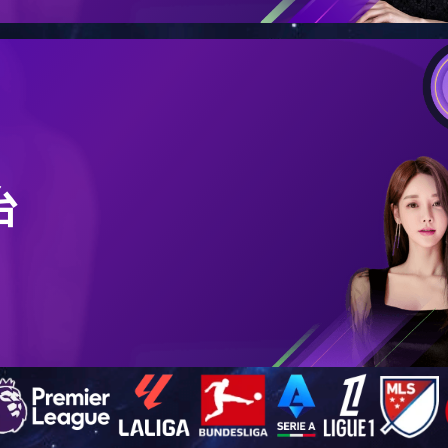
评选时间：2026年4月24日 星期五 14:30
九游官方站网站入口于2026年4月24日14时30分对诉
进行询比采购，现将成交结果公告如下：
一、成交结果
成交供应商名称：国浩律师（太原）事务所
成交价：一审：30000元；二审：24000元；执行：24000
（以上金额共计：78000元）
二、联系方式