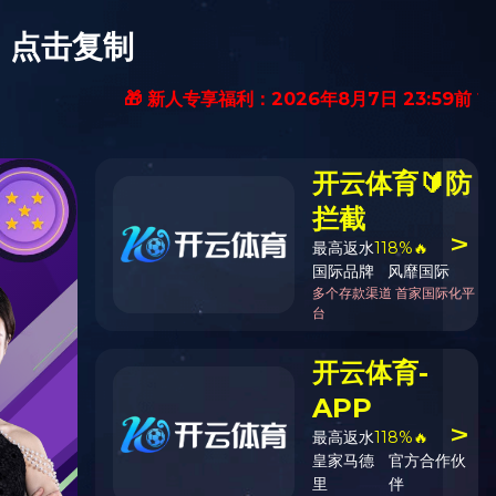
销业务
企业文化
客户服务
联系九游
（中国）
目（宁乐医药案件）采购结果公示
读次数：
93